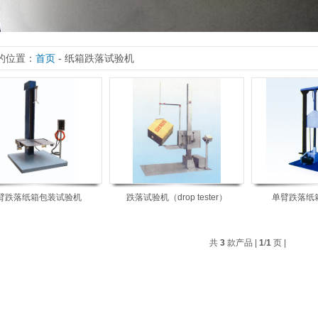
的位置：
首页
- 纸箱跌落试验机
臂跌落纸箱包装试验机
跌落试验机（drop tester）
单臂跌落纸
共
3
款产品 |
1
/
1
页 |