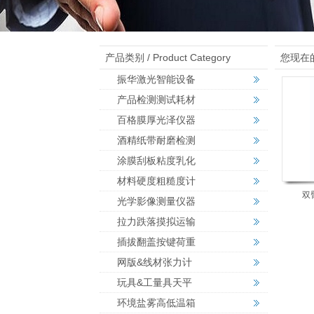
产品类别 / Product Category
您现在
振华激光智能设备
产品检测测试耗材
百格膜厚光泽仪器
酒精纸带耐磨检测
涂膜刮板粘度乳化
材料硬度粗糙度计
双
光学影像测量仪器
拉力跌落摸拟运输
插拔翻盖按键荷重
网版&线材张力计
玩具&工量具天平
环境盐雾高低温箱